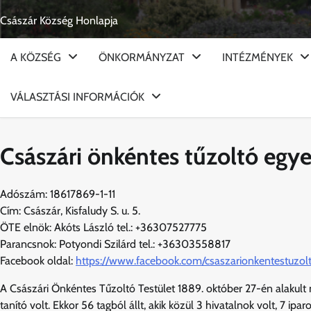
Skip
Császár Község Honlapja
to
content
A KÖZSÉG
ÖNKORMÁNYZAT
INTÉZMÉNYEK
VÁLASZTÁSI INFORMÁCIÓK
Császári önkéntes tűzoltó egye
Adószám: 18617869-1-11
Cím: Császár, Kisfaludy S. u. 5.
ÖTE elnök: Akóts László tel.: +36307527775
Parancsnok: Potyondi Szilárd tel.: +36303558817
Facebook oldal:
https://www.facebook.com/csaszarionkentestuzolt
A Császári Önkéntes Tűzoltó Testület 1889. október 27-én alakult
tanító volt. Ekkor 56 tagból állt, akik közül 3 hivatalnok volt, 7 ip