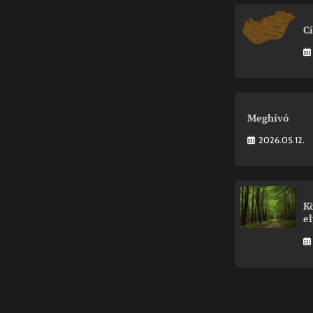
C
Meghívó
2026.05.12.
K
el