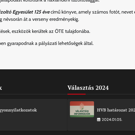
zoltó Egyesület 125 éve
című könyve, amely számos fotót, nevet 
ág névsorán át a verseny eredményekig.
relések, eszközök kerültek az ÖTE tulajdonába.
en gyarapodnak a pályázati lehetőségek által.
k
Választás 2024
gyonnyilatkozatok
HVB határozat 202
2024.01.05.