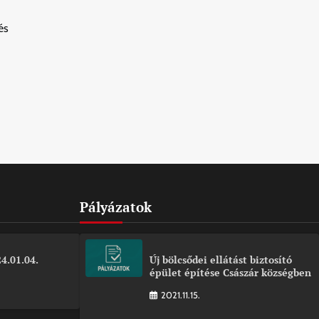
és
Pályázatok
4.01.04.
Új bölcsődei ellátást biztosító
épület építése Császár községben
2021.11.15.