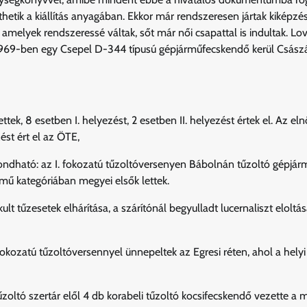
tik a kiállítás anyagában. Ekkor már rendszeresen jártak kiképzés
amelyek rendszeressé váltak, sőt már női csapattal is indultak. Lo
 1969-ben egy Csepel D-344 típusú gépjárműfecskendő kerül Császá
ek, 8 esetben I. helyezést, 2 esetben II. helyezést értek el. Az eln
ést ért el az ÖTE,
ondható: az I. fokozatú tűzoltóversenyen Bábolnán tűzoltó gépjár
rmű kategóriában megyei elsők lettek.
t tűzesetek elhárítása, a szárítónál begyulladt lucernaliszt eloltás
kozatú tűzoltóversennyel ünnepeltek az Egresi réten, ahol a helyi
zoltó szertár elől 4 db korabeli tűzoltó kocsifecskendő vezette a 