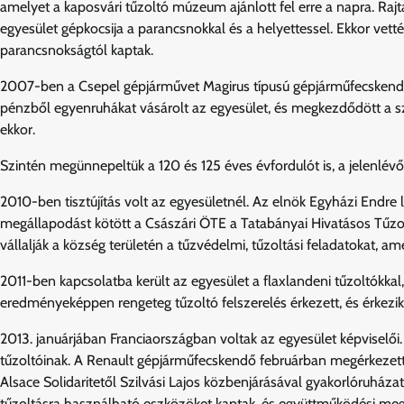
amelyet a kaposvári tűzoltó múzeum ajánlott fel erre a napra. Raj
egyesület gépkocsija a parancsnokkal és a helyettessel. Ekkor vették
parancsnokságtól kaptak.
2007-ben a Csepel gépjárművet Magirus típusú gépjárműfecskendőre
pénzből egyenruhákat vásárolt az egyesület, és megkezdődött a szer
ekkor.
Szintén megünnepeltük a 120 és 125 éves évfordulót is, a jelenlévők
2010-ben tisztújítás volt az egyesületnél. Az elnök Egyházi Endr
megállapodást kötött a Császári ÖTE a Tatabányai Hivatásos Tűzol
vállalják a község területén a tűzvédelmi, tűzoltási feladatokat,
2011-ben kapcsolatba került az egyesület a flaxlandeni tűzoltókkal,
eredményeképpen rengeteg tűzoltó felszerelés érkezett, és érkez
2013. januárjában Franciaországban voltak az egyesület képviselői
tűzoltóinak. A Renault gépjárműfecskendő februárban megérkezett,
Alsace Solidaritetől Szilvási Lajos közbenjárásával gyakorlóruházat
tűzoltásra használható eszközöket kaptak, és együttműködési megá