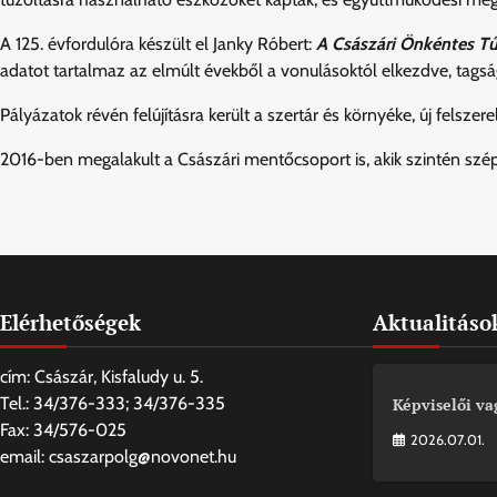
A 125. évfordulóra készült el Janky Róbert:
A Császári
Önkéntes Tű
adatot tartalmaz az elmúlt évekből a vonulásoktól elkezdve, tags
Pályázatok révén felújításra került a szertár és környéke, új felsze
2016-ben megalakult a Császári mentőcsoport is, akik szintén szép
Elérhetőségek
Aktualitáso
cím: Császár, Kisfaludy u. 5.
Tel.: 34/376-333; 34/376-335
Képviselői va
Fax: 34/576-025
2026.07.01.
email: csaszarpolg@novonet.hu