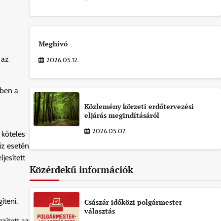
Meghívó
 az
2026.05.12.
zben a
Közlemény körzeti erdőtervezési
eljárás megindításáról
2026.05.07.
 köteles
tűz esetén
jesített
Közérdekű információk
íteni.
Császár időközi polgármester-
választás
zített az