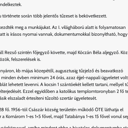
endelkeztek.
u története során több jelentős tűzeset is bekövetkezett.
ezdték meg a munkájukat. Az I. világháború alatt is folyamatosan
alatt is írásos nyomai vannak, dokumentumokkal bizonyítható, hogy
áll Rezső szintén főjegyző követte, majd Kóczán Béla aljegyző. Kö
zök, felszerelések is.
nyáron, kb május közepétől, augusztusig tűzjelző és beavatkozó
an, minden évben minimum 24 órás, azaz éjjel-nappali ügyeletet volt
lát lehetett levenni. A kocsin 1 szántóekét kellett tartani, mellyel 
lterjedését. Ezzel egyidőben a katolikus templomtoronyban 2 fő tel
k elszaladt értesíteni tűzoltó szertár ügyeletesét.
8 fő. 1956-tól Császár község területén működő ÖTE láthatja el
r a Komárom 1-es 1+5 fővel, majd Tatabánya 1-es 15 fővel vonul seg
egységkönyvvel, amibe mindent ebbe a hivatalos dokumentumba rög