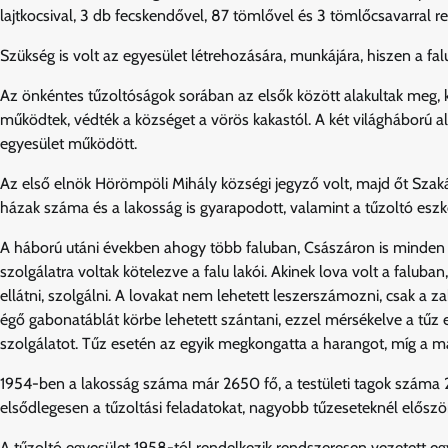
lajtkocsival, 3 db fecskendővel, 87 tömlővel és 3 tömlőcsavarral r
Szükség is volt az egyesület létrehozására, munkájára, hiszen a fal
Az önkéntes tűzoltóságok sorában az elsők között alakultak meg, k
működtek, védték a községet a vörös kakastól. A két világháború 
egyesület működött.
Az első elnök Hörömpöli Mihály községi jegyző volt, majd őt Szak
házak száma és a lakosság is gyarapodott, valamint a tűzoltó eszkö
A háború utáni években ahogy több faluban, Császáron is minden 
szolgálatra voltak kötelezve a falu lakói. Akinek lova volt a falub
ellátni, szolgálni. A lovakat nem lehetett leszerszámozni, csak a zab
égő gabonatáblát körbe lehetett szántani, ezzel mérsékelve a tűz e
szolgálatot. Tűz esetén az egyik megkongatta a harangot, míg a mási
1954-ben a lakosság száma már 2650 fő, a testületi tagok száma 2
elsődlegesen a tűzoltási feladatokat, nagyobb tűzeseteknél előszö
A tűzoltó egyesület 1958-tól rendelkezik rendszeresen vezetett 