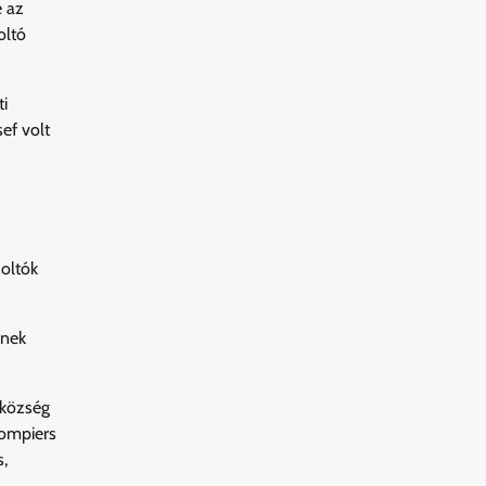
e az
oltó
i
ef volt
zoltók
ynek
 község
Pompiers
s,