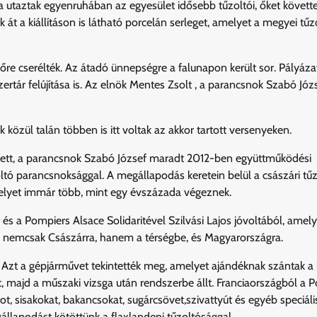
ta utaztak egyenruhában az egyesület idősebb tűzoltói, őket követt
 át a kiállításon is látható porcelán serleget, amelyet a megyei tűz
 cserélték. Az átadó ünnepségre a falunapon került sor. Pályázat
tár felújítása is. Az elnök Mentes Zsolt , a parancsnok Szabó Józs
 közül talán többen is itt voltak az akkor tartott versenyeken.
e lett, a parancsnok Szabó József maradt 2012-ben együttműködési
tó parancsnoksággal. A megállapodás keretein belül a császári tű
 amelyet immár több, mint egy évszázada végeznek.
 és a Pompiers Alsace Solidaritével Szilvási Lajos jóvoltából, amel
ik nemcsak Császárra, hanem a térségbe, és Magyarországra.
. Azt a gépjárművet tekintették meg, amelyet ajándéknak szántak a
 majd a műszaki vizsga után rendszerbe állt. Franciaországból a 
ot, sisakokat, bakancsokat, sugárcsövet,szivattyút és egyéb speciáli
llapodást kötöttünk a flaxlandeni tűzoltósággal.