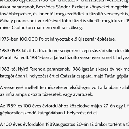
akkor parancsnok, Beszédes Sándor. Ezeket a könyveket megtekinthe
továbbképzésre, és innentől megkezdődtek a tűzoltó versenyek is, 
Mihály parancsnok vezetésével több tüzet is sikerült megfékezni.
mivel Csolnokon már nem volt rá szükség.
1975-ben 100.000 Ft-ot irányoztak elő új szertár építésére.
1983-1993 között a tűzoltó versenyeken szép császári sikerek születt
Maróti Pál volt. 1984-ben a Járási tűzoltó versenyen ismét I. helyez
1983-tól Nyírő Ferenc a parancsnok. 1986 igazán sikeres év nek m
kategóriában I. helyezést ért el Császár csapata, majd Tatán gépjá
A versenyek mellett természetesen elsődleges volt a faluban kialakul
az infralámpa okozta tűzesetek, vagy avartüzek.
Az 1989-es 100 éves évfordulóhoz közeledve május 27-én egy I. fo
gépkocsifecskendő kategóriában I. helyezést ért el.
A 100 éves évfordulón 1989.augusztus 20-án 12 órakor történt a tű