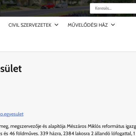
Keresés:
CIVIL SZERVEZETEK
MŰVELŐDÉSI HÁZ
sület
o.egyesulet
 meg, megszervezője és alapítója Mészáros Miklós református igaz
aros és 46 földműves. 339 házra, 2384 lakosra 2 állandó lófogattal, 1