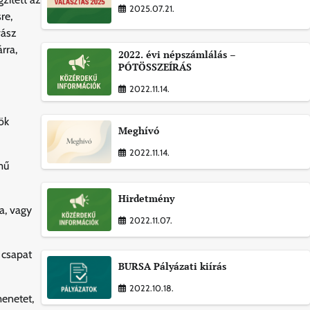
2025.07.21.
re,
vász
rra,
2022. évi népszámlálás –
PÓTÖSSZEÍRÁS
2022.11.14.
ök
Meghívó
2022.11.14.
mű
Hirdetmény
a, vagy
2022.11.07.
 csapat
BURSA Pályázati kiírás
2022.10.18.
menetet,